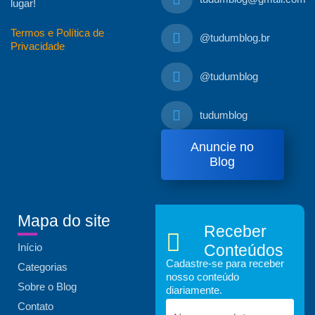
lugar!
Termos e Política de
@tudumblog.br
Privacidade
@tudumblog
tudumblog
Anuncie no
Blog
Mapa do site
Receber
Início
Conteúdos
Cadastre-se para receber
Categorias
nosso conteúdo
Sobre o Blog
diariamente.
Contato