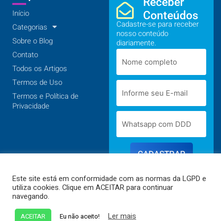
Receber
Início
Conteúdos
Cadastre-se para receber
Categorias
nosso conteúdo
Sobre o Blog
diariamente.
Contato
Todos os Artigos
Termos de Uso
Termos e Política de
Privacidade
CADASTRAR
Este site está em conformidade com as normas da LGPD e
utiliza cookies. Clique em ACEITAR para continuar
navegando.
© 2025 Todos os direitos reservados a Tudum blog
•
Desenvolvido por
Poky Sites
Ler mais
ACEITAR
Eu não aceito!