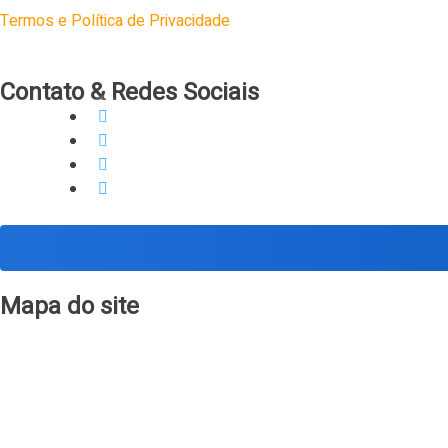
Termos e Política de Privacidade
Contato & Redes Sociais
tudumblog@gmail.com
@tudumblog.br
@tudumblog
tudumblog
Mapa do site
Início
Categorias
Sobre o Blog