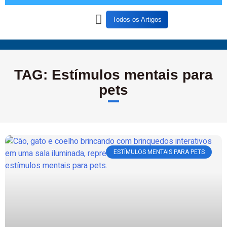
Todos os Artigos
Sobre o Blog
Todos os Artigos
Termos de Uso
Termos e Política de Privacidade
TAG: Estímulos mentais para
pets
ESTÍMULOS MENTAIS PARA PETS