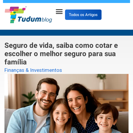
Todos os Artigos
Sobre o Blog
Todos os Artigos
Termos de Uso
Termos e Política de Privacidade
Seguro de vida, saiba como cotar e
escolher o melhor seguro para sua
família
Finanças & Investimentos