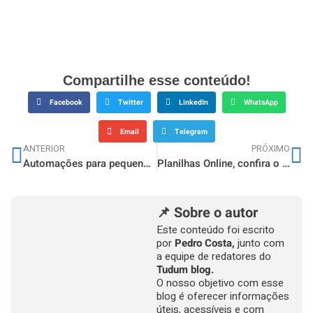
Compartilhe esse conteúdo!
Facebook
Twitter
LinkedIn
WhatsApp
Email
Telegram
ANTERIOR
PRÓXIMO
Automações para pequenas empresas, economize tempo e aumente os resultados
Planilhas Online, confira o guia completo para Criar, Vender e Lucrar com planilhas
📌 Sobre o autor
Este conteúdo foi escrito
por
Pedro Costa,
junto com
a equipe de redatores do
Tudum blog.
O nosso objetivo com esse
blog é oferecer informações
úteis, acessíveis e com