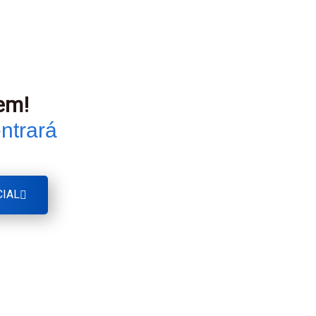
em!
ntrará
CIAL