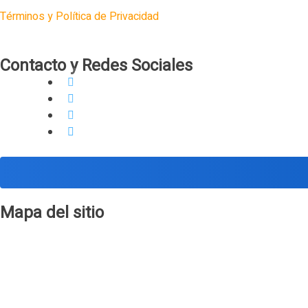
Términos y Política de Privacidad
Contacto y Redes Sociales
tudumblog@gmail.com
@tudumblog.esp
@tudumblog
tudumblog
Mapa del sitio
Inicial
Categorías
Sobre el Blog